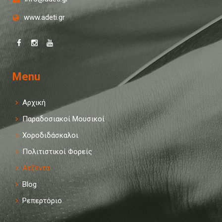
www.adeti.gr
Menu
Αρχική
Παραδοσιακοί Μουσικοί
Χοροδιδάσκαλοι
Πολιτιστικοί Φορείς
Ατζέντα
Blog
Ρεπερτόριο