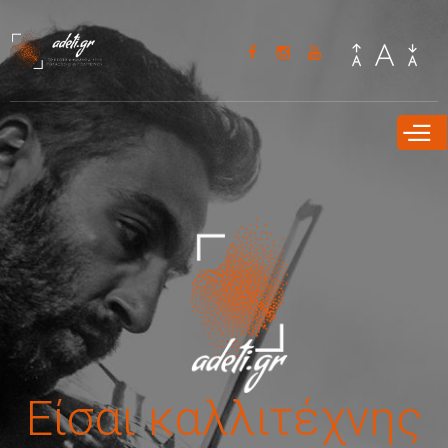
Παράκαμψη
προς το
κυρίως
περιεχόμενο
Είσαι καλλιτέχνης