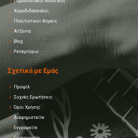
Παραδοσιακοί Μουσικοί
Χοροδιδάσκαλοι
Πολιτιστικοί Φορείς
Ατζέντα
Blog
Ρεπερτόριο
Σχετικά με Εμάς
Προφίλ
Συχνές Ερωτήσεις
Όροι Χρήσης
Διαφημιστείτε
Εγγραφείτε
Επικοινωνία