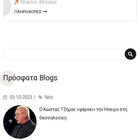
Κλαρίνο, Φλογέρα
ΠΛΗΡΟΦΟΡΙΕΣ
Φόρμα αναζήτησης
Αναζήτηση
Πρόσφατα Blogs
03-10-2023
Νέα
Ο Κώστας Τζήμας «φέρνει» την Ήπειρο στη
Θεσσαλονίκη