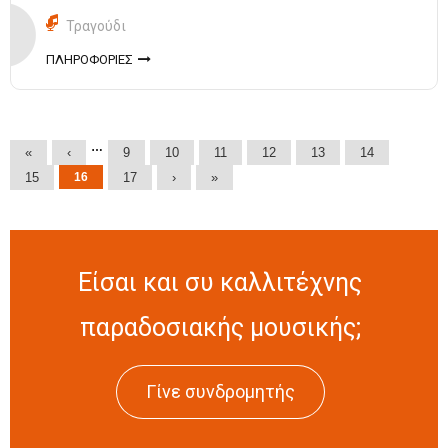
Τραγούδι
ΠΛΗΡΟΦΟΡΙΕΣ
Σελίδες
…
«
‹
9
10
11
12
13
14
15
16
17
›
»
Είσαι και συ καλλιτέχνης
παραδοσιακής μουσικής;
Γίνε συνδρομητής