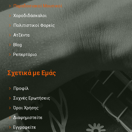
Παραδοσιακοί Μουσικοί
Χοροδιδάσκαλοι
Πολιτιστικοί Φορείς
Ατζέντα
Blog
Ρεπερτόριο
Σχετικά με Εμάς
Προφίλ
Συχνές Ερωτήσεις
Όροι Χρήσης
Διαφημιστείτε
Εγγραφείτε