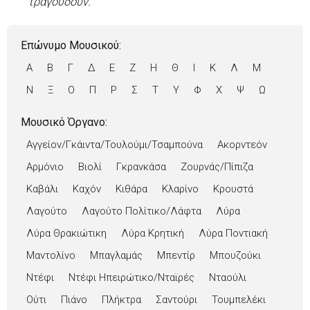
τραγουδούν.
Επώνυμο Μουσικού:
Α
Β
Γ
Δ
Ε
Ζ
Η
Θ
Ι
Κ
Λ
Μ
Ν
Ξ
Ο
Π
Ρ
Σ
Τ
Υ
Φ
Χ
Ψ
Ω
Μουσικό Όργανο:
Αγγείον/Γκάιντα/Τουλούμι/Τσαμπούνα
Ακορντεόν
Αρμόνιο
Βιολί
Γκρανκάσα
Ζουρνάς/Πίπιζα
Καβάλι
Καχόν
Κιθάρα
Κλαρίνο
Κρουστά
Λαγούτο
Λαγούτο Πολίτικο/Λάφτα
Λύρα
Λύρα Θρακιώτικη
Λύρα Κρητική
Λύρα Ποντιακή
Μαντολίνο
Μπαγλαμάς
Μπεντίρ
Μπουζούκι
Ντέφι
Ντέφι Ηπειρώτικο/Νταϊρές
Νταούλι
Ούτι
Πιάνο
Πλήκτρα
Σαντούρι
Τουμπελέκι