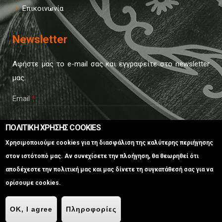
Επικοινωνία
Newsletter
Αφήστε μας το e-mail σας και εγγραφείτε στο newsletter
μας.
Email
*
ΠΟΛΙΤΙΚΗ ΧΡΗΣΗΣ COOKIES
CAPTCHA
Χρησιμοποιούμε cookies για τη διασφάλιση της καλύτερης περιήγησης
This
στον ιστότοπό μας. Αν συνεχίσετε την πλοήγηση, θα θεωρηθεί ότι
question is
αποδέχεστε την πολιτική μας και μας δίνετε τη συγκατάθεσή σας για να
for testing
ορίσουμε cookies.
whether or
not you are a
Ψηφιακό δίκτυο Παράδοσης & Πολιτισμού | Adeti © 2020
Κατασκευή
OK, I agree
Πληροφορίες
ιστοσελίδων Istology | Web & Marketing Solutions
human