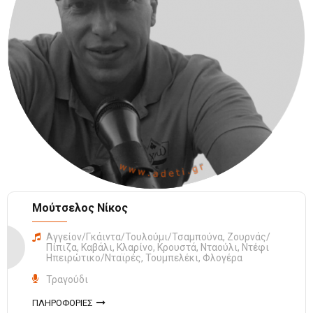
Μούτσελος Νίκος
Αγγείον/Γκάιντα/Τουλούμι/Τσαμπούνα, Ζουρνάς/
Πίπιζα, Καβάλι, Κλαρίνο, Κρουστά, Νταούλι, Ντέφι
Ηπειρώτικο/Νταϊρές, Τουμπελέκι, Φλογέρα
Τραγούδι
ΠΛΗΡΟΦΟΡΙΕΣ