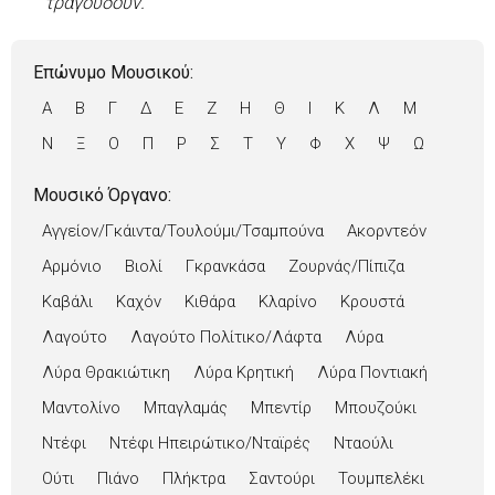
τραγουδούν.
Επώνυμο Μουσικού:
Α
Β
Γ
Δ
Ε
Ζ
Η
Θ
Ι
Κ
Λ
Μ
Ν
Ξ
Ο
Π
Ρ
Σ
Τ
Υ
Φ
Χ
Ψ
Ω
Μουσικό Όργανο:
Αγγείον/Γκάιντα/Τουλούμι/Τσαμπούνα
Ακορντεόν
Αρμόνιο
Βιολί
Γκρανκάσα
Ζουρνάς/Πίπιζα
Καβάλι
Καχόν
Κιθάρα
Κλαρίνο
Κρουστά
Λαγούτο
Λαγούτο Πολίτικο/Λάφτα
Λύρα
Λύρα Θρακιώτικη
Λύρα Κρητική
Λύρα Ποντιακή
Μαντολίνο
Μπαγλαμάς
Μπεντίρ
Μπουζούκι
Ντέφι
Ντέφι Ηπειρώτικο/Νταϊρές
Νταούλι
Ούτι
Πιάνο
Πλήκτρα
Σαντούρι
Τουμπελέκι