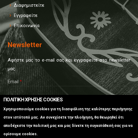
Διαφημιστείτε
Εγγραφείτε
Επικοινωνία
Newsletter
Αφήστε μας το e-mail σας και εγγραφείτε στο newsletter
μας.
Email
*
ΠΟΛΙΤΙΚΗ ΧΡΗΣΗΣ COOKIES
CAPTCHA
Χρησιμοποιούμε cookies για τη διασφάλιση της καλύτερης περιήγησης
This
στον ιστότοπό μας. Αν συνεχίσετε την πλοήγηση, θα θεωρηθεί ότι
question is
αποδέχεστε την πολιτική μας και μας δίνετε τη συγκατάθεσή σας για να
for testing
ορίσουμε cookies.