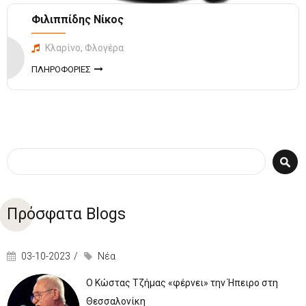
Φιλιππίδης Νίκος
Κλαρίνο, Φλογέρα
ΠΛΗΡΟΦΟΡΙΕΣ
Φόρμα αναζήτησης
Αναζήτηση
Πρόσφατα Blogs
03-10-2023
Νέα
Ο Κώστας Τζήμας «φέρνει» την Ήπειρο στη
Θεσσαλονίκη