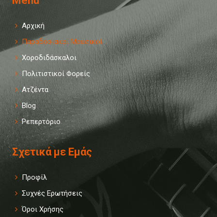
Menu
Αρχική
Παραδοσιακοί Μουσικοί
Χοροδιδάσκαλοι
Πολιτιστικοί Φορείς
Ατζέντα
Blog
Ρεπερτόριο
Σχετικά με Εμάς
Προφίλ
Συχνές Ερωτήσεις
Όροι Χρήσης