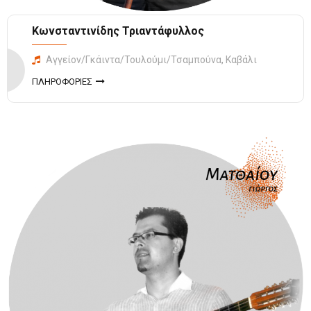
Κωνσταντινίδης Τριαντάφυλλος
Αγγείον/Γκάιντα/Τουλούμι/Τσαμπούνα, Καβάλι
ΠΛΗΡΟΦΟΡΙΕΣ