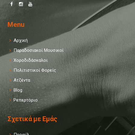
Menu
Αρχική
Παραδοσιακοί Μουσικοί
Χοροδιδάσκαλοι
Πολιτιστικοί Φορείς
Ατζέντα
Blog
Ρεπερτόριο
Σχετικά με Εμάς
Προφίλ