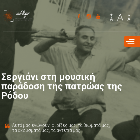
Παράκαμψη
προς το
κυρίως
περιεχόμενο
Σεργιάνι στη μουσική
παράδοση της πατρώας της
Ρόδου
Αυτά μας ενώνουν: οι ρίζες μας, τα βιώματά μας,
τα ακούσματά μας, τα αντέτια μας.