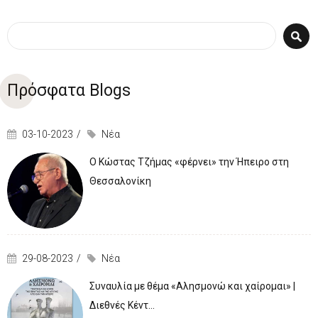
Φόρμα αναζήτησης
Αναζήτηση
Πρόσφατα Blogs
03-10-2023
Νέα
Ο Κώστας Τζήμας «φέρνει» την Ήπειρο στη
Θεσσαλονίκη
29-08-2023
Νέα
Συναυλία με θέμα «Αλησμονώ και χαίρομαι» |
Διεθνές Κέντ...