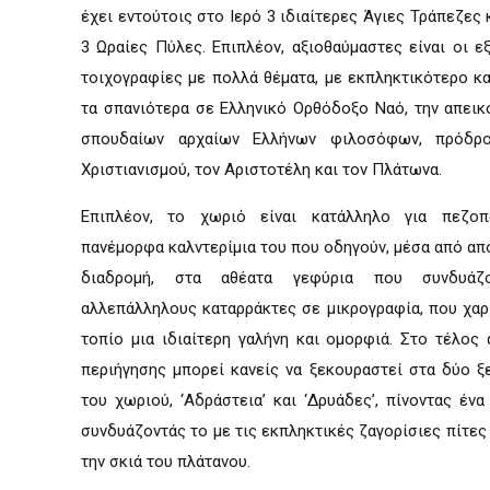
έχει εντούτοις στο Ιερό 3 ιδιαίτερες Άγιες Τράπεζες
3 Ωραίες Πύλες. Επιπλέον, αξιοθαύμαστες είναι οι εξ
τοιχογραφίες με πολλά θέματα, με εκπληκτικότερο κα
τα σπανιότερα σε Ελληνικό Ορθόδοξο Ναό, την απεικ
σπουδαίων αρχαίων Ελλήνων φιλοσόφων, πρόδρ
Χριστιανισμού, τον Αριστοτέλη και τον Πλάτωνα.
Επιπλέον, το χωριό είναι κατάλληλο για πεζοπ
πανέμορφα καλντερίμια του που οδηγούν, μέσα από απ
διαδρομή, στα αθέατα γεφύρια που συνδυάζ
αλλεπάλληλους καταρράκτες σε μικρογραφία, που χαρ
τοπίο μια ιδιαίτερη γαλήνη και ομορφιά. Στο τέλος 
περιήγησης μπορεί κανείς να ξεκουραστεί στα δύο ξ
του χωριού, ‘Αδράστεια’ και ‘Δρυάδες’, πίνοντας ένα
συνδυάζοντάς το με τις εκπληκτικές ζαγορίσιες πίτες
την σκιά του πλάτανου.