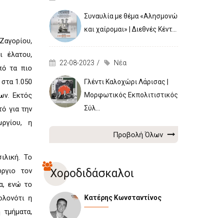
Συναυλία με θέμα «Αλησμονώ
και χαίρομαι» | Διεθνές Κέντ...
Ζαγορίου,
ι έλατου,
22-08-2023
Νέα
ό τα πιο
στα 1.050
Γλέντι Καλοχώρι Λάρισας |
Μορφωτικός Εκπολιτιστικός
ων. Εκτός
Σύλ...
ό για την
ργίου, η
Προβολή Όλων
ιλική. Το
ώργιο τον
Χοροδιδάσκαλοι
α, ενώ το
Κατέρης Κωνσταντίνος
ολονότι η
 τμήματα,