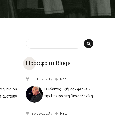
Φόρμα αναζήτησης
Αναζήτηση
Πρόσφατα Blogs
03-10-2023
Νέα
ζημάνθου
Ο Κώστας Τζήμας «φέρνει»
υ αγαπούν
την Ήπειρο στη Θεσσαλονίκη
29-08-2023
Νέα