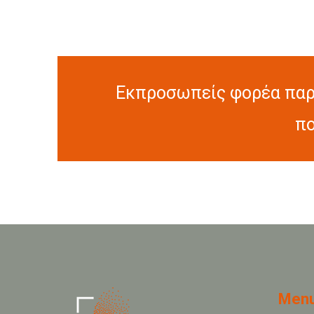
Εκπροσωπείς φορέα παρ
πο
Men