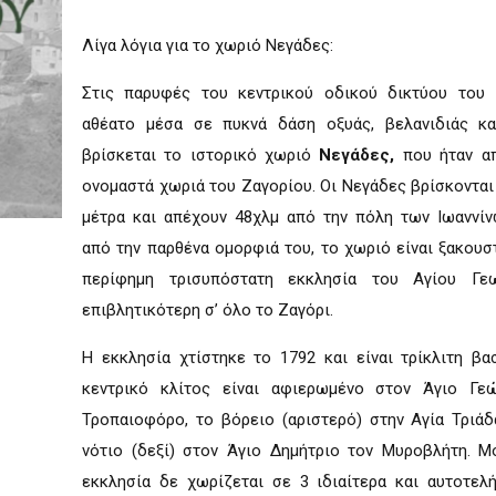
Λίγα λόγια για το χωριό Νεγάδες:
Στις παρυφές του κεντρικού οδικού δικτύου του 
αθέατο μέσα σε πυκνά δάση οξυάς, βελανιδιάς κα
βρίσκεται το ιστορικό χωριό
Νεγάδες,
που ήταν απ
ονομαστά χωριά του Ζαγορίου. Οι Νεγάδες βρίσκονται 
μέτρα και απέχουν 48χλμ από την πόλη των Ιωαννίν
από την παρθένα ομορφιά του, το χωριό είναι ξακουστ
περίφημη τρισυπόστατη εκκλησία του Αγίου Γεω
επιβλητικότερη σ’ όλο το Ζαγόρι.
Η εκκλησία χτίστηκε το 1792 και είναι τρίκλιτη βασ
κεντρικό κλίτος είναι αφιερωμένο στον Άγιο Γε
Τροπαιοφόρο, το βόρειο (αριστερό) στην Αγία Τριάδ
νότιο (δεξί) στον Άγιο Δημήτριο τον Μυροβλήτη. Μ
εκκλησία δε χωρίζεται σε 3 ιδιαίτερα και αυτοτελή