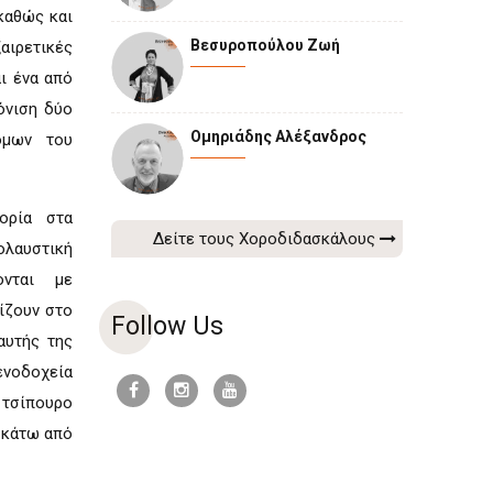
 καθώς και
Βεσυροπούλου Ζωή
αιρετικές
ι ένα από
όνιση δύο
Ομηριάδης Αλέξανδρος
ομων του
ορία στα
Δείτε τους Χοροδιδασκάλους
ολαυστική
ονται με
ίζουν στο
Follow Us
αυτής της
ενοδοχεία
 τσίπουρο
 κάτω από