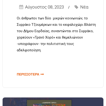
Αύγουστος 08, 2023
Νέα
Οι άνθρωποι των δύο μικρών κοινωνιών, το
Συρράκο Τζουμέρκων και το κεφαλοχώρι Βλάστη
του Δήμου Εορδαίας, συναντώνται στο Συρράκο,
χορεύουν «Τρανό Χορό» και θεμελιώνουν
-υπογράφουν- την πολιτιστική τους
αδελφοποίηση.
ΠΕΡΙΣΣΟΤΕΡΑ
ΓΙΑ Ο «ΤΡΑΝΟΣ ΧΟΡΟΣ»
ΣΤΗ ΒΛΑΣΤΗ ΚΑΙ ΤΟ
«ΠΑΝΗΓΥΡΙ ΤΟΥ
ΔΕΚΑΠΕΝΤΑΥΓΟΥΣΤΟΥ»
ΣΤΟ ΣΥΡΡΑΚΟ
«ΥΠΟΓΡΑΦΟΥΝ» ΤΗΝ
ΠΟΛΙΤΙΣΤΙΚΗ