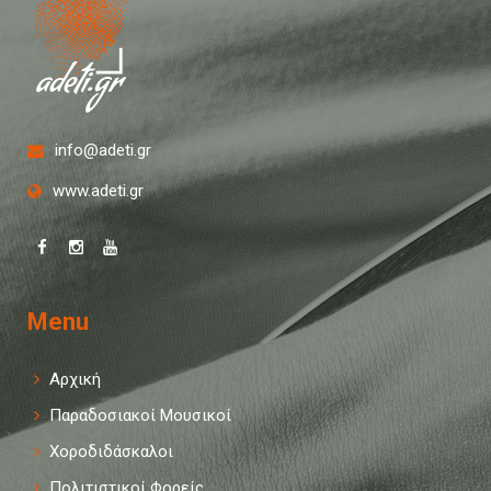
info@adeti.gr
www.adeti.gr
Menu
Αρχική
Παραδοσιακοί Μουσικοί
Χοροδιδάσκαλοι
Πολιτιστικοί Φορείς