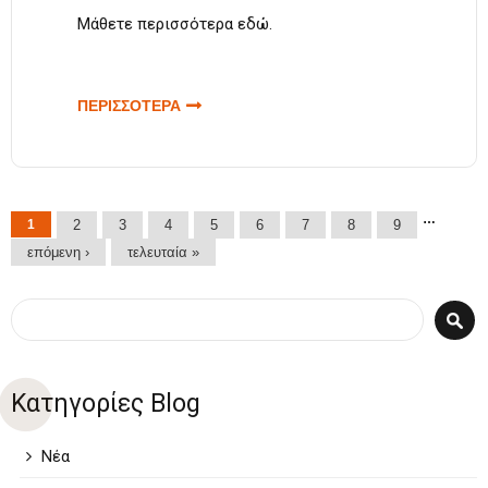
Μάθετε περισσότερα
εδώ
.
ΠΕΡΙΣΣΟΤΕΡΑ
ΓΙΑ
ΠΟΛΙΤΙΣΤΙΚΟ
ΔΙΗΜΕΡΟ,
ΜΟΥΣΙΚΗΣ,
ΧΟΡΟΥ ΚΑΙ
Σελίδες
…
1
2
3
4
ΤΡΑΓΟΥΔΙΟΥ
5
6
7
8
9
ΣΤΗ Ν.
επόμενη ›
τελευταία »
ΣΑΜΨΟΥΝΤΑ
ΠΡΕΒΕΖΗΣ
Φόρμα αναζήτησης
Αναζήτηση
Κατηγορίες Blog
Νέα