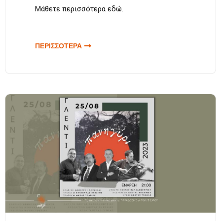
Μάθετε περισσότερα
εδώ
.
ΠΕΡΙΣΣΟΤΕΡΑ
ΓΙΑ ΣΥΝΑΥΛΙΑ
ΜΕ ΘΕΜΑ
«ΑΛΗΣΜΟΝΩ
ΚΑΙ
ΧΑΙΡΟΜΑΙ» |
ΔΙΕΘΝΕΣ
ΚΕΝΤΡΟ
ΗΠΕΙΡΩΤΙΚΗΣ
ΜΟΥΣΙΚΗΣ | 2
ΟΚΤΩΜΒΡΙΟΥ
2023