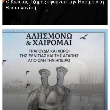
Ο Κώστας Τζήμας «φέρνει» την Ήπειρο στη
Θεσσαλονίκη