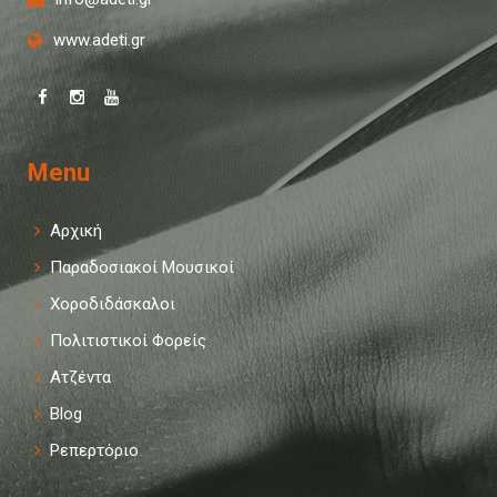
www.adeti.gr
Menu
Αρχική
Παραδοσιακοί Μουσικοί
Χοροδιδάσκαλοι
Πολιτιστικοί Φορείς
Ατζέντα
Blog
Ρεπερτόριο