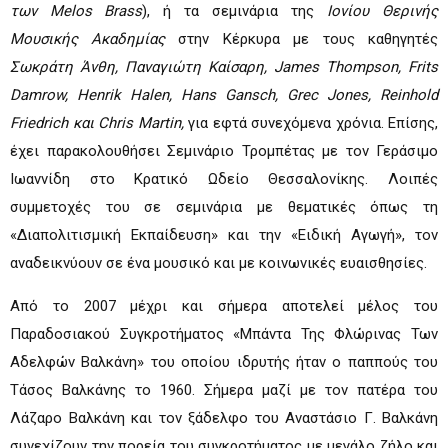
των Melos Brass
), ή τα σεμινάρια της
Ιονίου Θερινής
Μουσικής Ακαδημίας
στην Κέρκυρα με τους καθηγητές
Σωκράτη Άνθη, Παναγιώτη Καίσαρη, James Thompson, Frits
Damrow, Henrik Halen, Hans Gansch, Grec Jones, Reinhold
Friedrich και Chris Martin,
για εφτά συνεχόμενα χρόνια. Επίσης,
έχει παρακολουθήσει Σεμινάριο Τρομπέτας με τον Γεράσιμο
Ιωαννίδη στο Κρατικό Ωδείο Θεσσαλονίκης. Λοιπές
συμμετοχές του σε σεμινάρια με θεματικές όπως τη
«Διαπολιτισμική Εκπαίδευση» και την «Ειδική Αγωγή», τον
αναδεικνύουν σε ένα μουσικό και με κοινωνικές ευαισθησίες.
Από το 2007 μέχρι και σήμερα αποτελεί μέλος του
Παραδοσιακού Συγκροτήματος «Μπάντα Της Φλώρινας Των
Αδελφών Βαλκάνη» του οποίου ιδρυτής ήταν ο παππούς του
Τάσος Βαλκάνης το 1960. Σήμερα μαζί με τον πατέρα του
Λάζαρο Βαλκάνη και τον ξάδελφο του Αναστάσιο Γ. Βαλκάνη
συνεχίζουν την πορεία του συγκροτήματος με μεγάλο ζήλο και