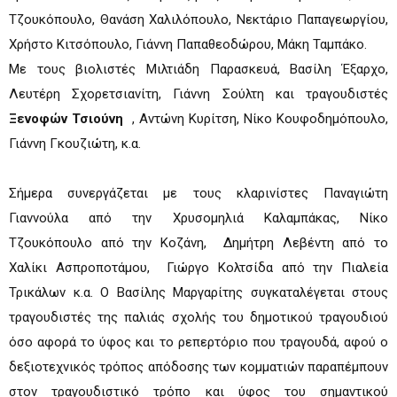
Τζουκόπουλο, Θανάση Χαλιλόπουλο, Νεκτάριο Παπαγεωργίου,
Χρήστο Κιτσόπουλο, Γιάννη Παπαθεοδώρου, Μάκη Ταμπάκο.
Με τους βιολιστές Μιλτιάδη Παρασκευά, Βασίλη Έξαρχο,
Λευτέρη Σχορετσιανίτη, Γιάννη Σούλτη και τραγουδιστές
Ξενοφών Τσιούνη
, Αντώνη Κυρίτση, Νίκο Κουφοδημόπουλο,
Γιάννη Γκουζιώτη, κ.α.
Σήμερα συνεργάζεται με τους κλαρινίστες Παναγιώτη
Γιαννούλα από την Χρυσομηλιά Καλαμπάκας, Νίκο
Τζουκόπουλο από την Κοζάνη, Δημήτρη Λεβέντη από το
Χαλίκι Ασπροποτάμου, Γιώργο Κολτσίδα από την Πιαλεία
Τρικάλων κ.α. Ο Βασίλης Μαργαρίτης συγκαταλέγεται στους
τραγουδιστές της παλιάς σχολής του δημοτικού τραγουδιού
όσο αφορά το ύφος και το ρεπερτόριο που τραγουδά, αφού ο
δεξιοτεχνικός τρόπος απόδοσης των κομματιών παραπέμπουν
στον τραγουδιστικό τρόπο και ύφος του σημαντικού