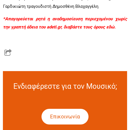
Γαρδικιώτη τραγουδιστή Δημοσθένη Βλαχαγγέλη.
*Απαγορεύεται ρητά η αναδημοσίευση περιεχομένου χωρίς
την γραπτή άδεια του adeti.gr, διαβάστε τους όρους
εδώ.
Ενδιαφέρεστε για τον Μουσικό;
Επικοινωνία
(ενεργή καρτέλα)